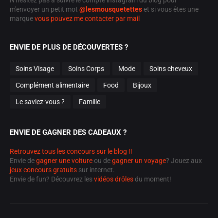
N'hésitez pas à suivre le compte instagram du blog pour
m'envoyer un petit mot
@lesmousquetettes
et si vous êtes une
marque
vous pouvez me contacter par mail
ENVIE DE PLUS DE DÉCOUVERTES ?
Soins Visage
Soins Corps
Mode
Soins cheveux
Complément alimentaire
Food
Bijoux
Le saviez-vous ?
Famille
ENVIE DE GAGNER DES CADEAUX ?
Retrouvez tous les concours sur le blog !!
Envie de
gagner une voiture
ou de
gagner un voyage
? Jouez aux
jeux concours gratuits
sur internet.
Envie de fun? Découvrez les
vidéos drôles
du moment!