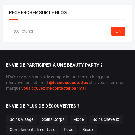
RECHERCHER SUR LE BLOG
ENVIE DE PARTICIPER À UNE BEAUTY PARTY ?
N'hésitez pas à suivre le compte instagram du blog pour
m'envoyer un petit mot
@lesmousquetettes
et si vous êtes une
marque
vous pouvez me contacter par mail
ENVIE DE PLUS DE DÉCOUVERTES ?
Soins Visage
Soins Corps
Mode
Soins cheveux
Complément alimentaire
Food
Bijoux