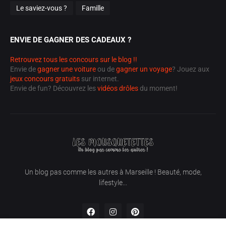
Le saviez-vous ?
Famille
ENVIE DE GAGNER DES CADEAUX ?
Retrouvez tous les concours sur le blog !!
Envie de
gagner une voiture
ou de
gagner un voyage
? Jouez aux
jeux concours gratuits
sur internet.
Envie de fun? Découvrez les
vidéos drôles
du moment!
Un blog pas comme les autres à Marseille ! Beauté, mode,
lifestyle...