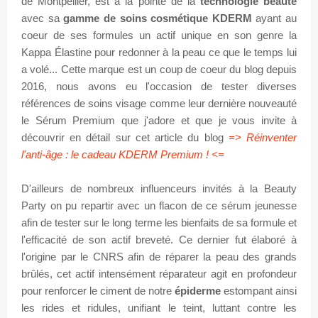
de Montpellier, est à la pointe de la
technologie beauté
avec sa
gamme de soins cosmétique KDERM
ayant au
coeur de ses formules un actif unique en son genre la
Kappa Élastine pour redonner à la peau ce que le temps lui
a volé... Cette marque est un coup de coeur du blog depuis
2016, nous avons eu l'occasion de tester diverses
références de soins visage comme leur dernière nouveauté
le Sérum Premium que j'adore et que je vous invite à
découvrir en détail sur cet article du blog
=> Réinventer
l'anti-âge : le cadeau KDERM Premium ! <=
D'ailleurs de nombreux influenceurs invités à la Beauty
Party on pu repartir avec un flacon de ce sérum jeunesse
afin de tester sur le long terme les bienfaits de sa formule et
l'efficacité de son actif breveté. Ce dernier fut é
laboré à
l'origine par le CNRS afin de réparer la peau des grands
brûlés, cet actif intensément réparateur agit en profondeur
pour renforcer le ciment de notre
épiderme
estompant ainsi
les rides et ridules, unifiant le teint, luttant contre les