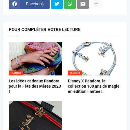
Facebook
POUR COMPLÉTER VOTRE LECTURE
BIJOUX
BIJOUX
Les idées cadeaux Pandora
Disney X Pandora, la
pour la Fête des Mères 2023
collection 100 ans de magie
!
en édition limitée !!