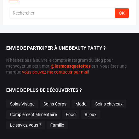
ENVIE DE PARTICIPER À UNE BEAUTY PARTY ?
N'hésitez pas à suivre le compte instagram du blog pour
m'envoyer un petit mot
@lesmousquetettes
et si vous êtes une
marque
vous pouvez me contacter par mail
ENVIE DE PLUS DE DÉCOUVERTES ?
Soins Visage
Soins Corps
Mode
Soins cheveux
Complément alimentaire
Food
Bijoux
Le saviez-vous ?
Famille