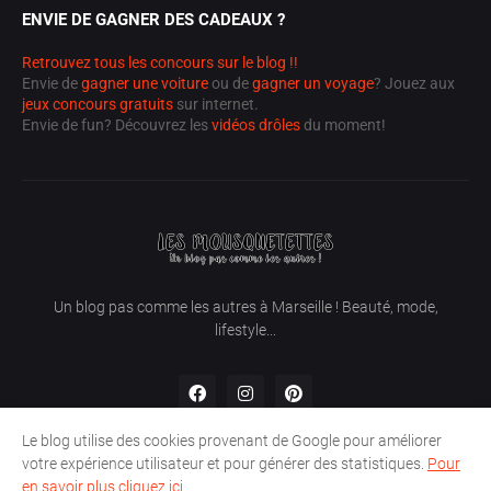
ENVIE DE GAGNER DES CADEAUX ?
Retrouvez tous les concours sur le blog !!
Envie de
gagner une voiture
ou de
gagner un voyage
? Jouez aux
jeux concours gratuits
sur internet.
Envie de fun? Découvrez les
vidéos drôles
du moment!
Un blog pas comme les autres à Marseille ! Beauté, mode,
lifestyle...
Le blog utilise des cookies provenant de Google pour améliorer
votre expérience utilisateur et pour générer des statistiques.
Pour
en savoir plus cliquez ici