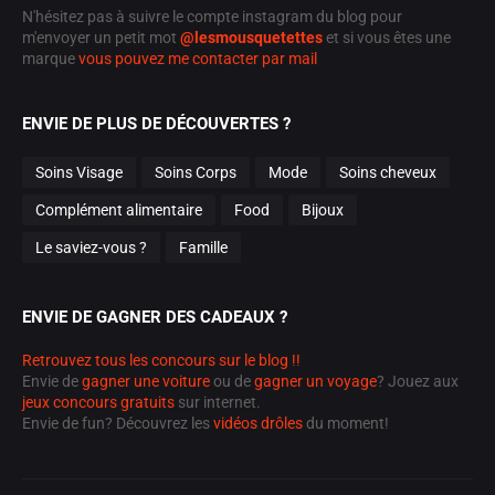
N'hésitez pas à suivre le compte instagram du blog pour
m'envoyer un petit mot
@lesmousquetettes
et si vous êtes une
marque
vous pouvez me contacter par mail
ENVIE DE PLUS DE DÉCOUVERTES ?
Soins Visage
Soins Corps
Mode
Soins cheveux
Complément alimentaire
Food
Bijoux
Le saviez-vous ?
Famille
ENVIE DE GAGNER DES CADEAUX ?
Retrouvez tous les concours sur le blog !!
Envie de
gagner une voiture
ou de
gagner un voyage
? Jouez aux
jeux concours gratuits
sur internet.
Envie de fun? Découvrez les
vidéos drôles
du moment!