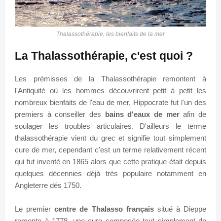
Thalassothérapie, les bienfaits de la mer
La Thalassothérapie, c'est quoi ?
Les prémisses de la Thalassothérapie remontent à
l'Antiquité où les hommes découvrirent petit à petit les
nombreux bienfaits de l'eau de mer, Hippocrate fut l'un des
premiers à conseiller des
bains d'eaux de mer
afin de
soulager les troubles articulaires. D'ailleurs le terme
thalassothérapie vient du grec et signifie tout simplement
cure de mer, cependant c'est un terme relativement récent
qui fut inventé en 1865 alors que cette pratique était depuis
quelques décennies déjà très populaire notamment en
Angleterre dés 1750.
Le premier
ce
ntre de Thalasso français
situé à Dieppe
remonte à 1778, une cure composée tout simplement de