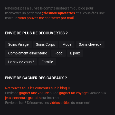
N'hésitez pas à suivre le compte instagram du blog pour
m'envoyer un petit mot
@lesmousquetettes
et si vous êtes une
marque
vous pouvez me contacter par mail
ENVIE DE PLUS DE DÉCOUVERTES ?
Soins Visage
Soins Corps
Mode
Soins cheveux
Complément alimentaire
Food
Bijoux
Le saviez-vous ?
Famille
ENVIE DE GAGNER DES CADEAUX ?
Retrouvez tous les concours sur le blog !!
Envie de
gagner une voiture
ou de
gagner un voyage
? Jouez aux
jeux concours gratuits
sur internet.
Envie de fun? Découvrez les
vidéos drôles
du moment!