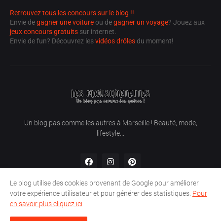
Retrouvez tous les concours sur le blog !!
Envie de
gagner une voiture
ou de
gagner un voyage
? Jouez aux
jeux concours gratuits
sur internet.
Envie de fun? Découvrez les
vidéos drôles
du moment!
Un blog pas comme les autres à Marseille ! Beauté, mode,
lifestyle...
Le blog utilise des cookies provenant de Google pour améliorer
votre expérience utilisateur et pour générer des statistiques.
Pour
en savoir plus cliquez ici
Partenaires
Concours
Mentions légales