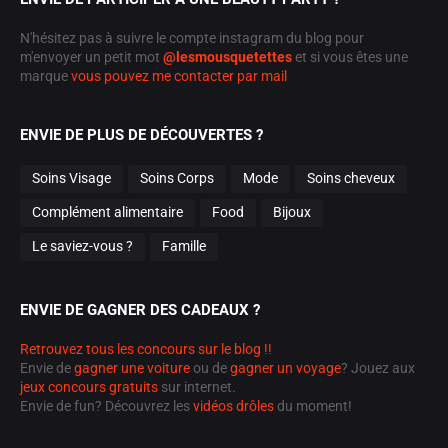
N'hésitez pas à suivre le compte instagram du blog pour
m'envoyer un petit mot
@lesmousquetettes
et si vous êtes une
marque
vous pouvez me contacter par mail
ENVIE DE PLUS DE DÉCOUVERTES ?
Soins Visage
Soins Corps
Mode
Soins cheveux
Complément alimentaire
Food
Bijoux
Le saviez-vous ?
Famille
ENVIE DE GAGNER DES CADEAUX ?
Retrouvez tous les concours sur le blog !!
Envie de
gagner une voiture
ou de
gagner un voyage
? Jouez aux
jeux concours gratuits
sur internet.
Envie de fun? Découvrez les
vidéos drôles
du moment!