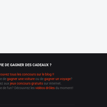
IE DE GAGNER DES CADEAUX ?
ouvez tous les concours sur le blog !!
ie de
gagner une voiture
ou de
gagner un voyage
?
ez aux
jeux concours gratuits
sur internet.
ie de fun? Découvrez les
vidéos drôles
du moment!