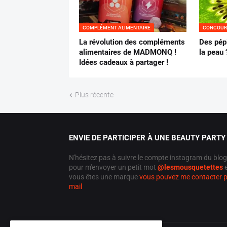
COMPLÉMENT ALIMENTAIRE
CONCOUR
La révolution des compléments
Des pépi
alimentaires de MADMONQ !
la peau 
Idées cadeaux à partager !
Plus récente
ENVIE DE PARTICIPER À UNE BEAUTY PARTY 
N'hésitez pas à suivre le compte instagram du blog
pour m'envoyer un petit mot
@lesmousquetettes
e
vous êtes une marque
vous pouvez me contacter 
mail