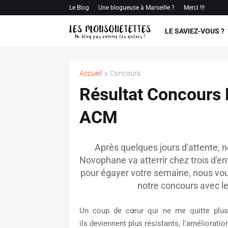
Le Blog
Une blogueuse à Marseille ?
Merci !!!
LE SAVIEZ-VOUS ?
Accueil
Concours
Résultat Concours
ACM
Après quelques jours d'attente,
n
Novophane va atterrir chez trois d'ent
pour égayer votre semaine,
nous vou
notre concours avec l
Un coup de cœur qui ne me quitte plus, 
ils deviennent plus résistants, l'améliorati