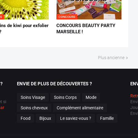
S
CONCOURS
ns de kiwi pour exfolier
CONCOURS BEAUTY PARTY
?
MARSEILLE !
Plus ancienne
?
ENVIE DE PLUS DE DÉCOUVERTES ?
ENV
Retr
Soins Visage
Soins Corps
Mode
t si
Env
par
Jou
Soins cheveux
Complément alimentaire
Env
Food
Bijoux
Le saviez-vous ?
Famille