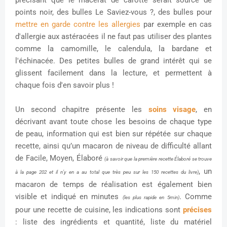
précisant que le macérat de carotte serait source de
points noir, des bulles Le Saviez-vous ?, des bulles pour
mettre en garde contre les allergies
par exemple en cas
d'allergie aux astéracées il ne faut pas utiliser des plantes
comme la camomille, le calendula, la bardane et
l'échinacée. Des petites bulles de grand intérêt qui se
glissent facilement dans la lecture, et permettent à
chaque fois d'en savoir plus !
Un second chapitre présente les
soins visage
, en
décrivant avant toute chose les besoins de chaque type
de peau, information qui est bien sur répétée sur chaque
recette, ainsi qu’un macaron de niveau de difficulté allant
de Facile, Moyen, Élaboré
(à savoir que la première recette Élaboré se trouve
, un
à la page 202 et il n’y en a au total que très peu sur les 150 recettes du livre)
macaron de temps de réalisation est également bien
visible et indiqué en minutes
. Comme
(les plus rapide en 5min)
pour une recette de cuisine, les indications sont
précises
: liste des ingrédients et quantité, liste du matériel