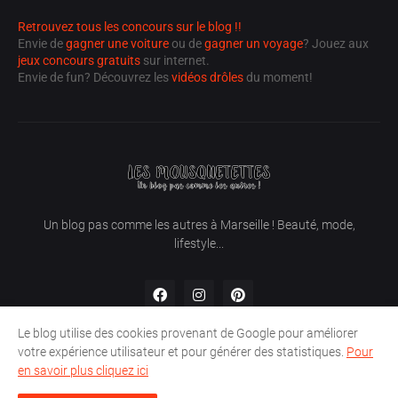
Retrouvez tous les concours sur le blog !!
Envie de
gagner une voiture
ou de
gagner un voyage
? Jouez aux
jeux concours gratuits
sur internet.
Envie de fun? Découvrez les
vidéos drôles
du moment!
Un blog pas comme les autres à Marseille ! Beauté, mode,
lifestyle...
Le blog utilise des cookies provenant de Google pour améliorer
votre expérience utilisateur et pour générer des statistiques.
Pour
en savoir plus cliquez ici
Partenaires
Concours
Mentions légales