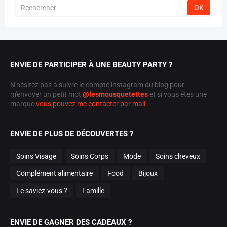
ENVIE DE PARTICIPER À UNE BEAUTY PARTY ?
N'hésitez pas à suivre le compte instagram du blog pour
m'envoyer un petit mot
@lesmousquetettes
et si vous êtes une
marque
vous pouvez me contacter par mail
ENVIE DE PLUS DE DÉCOUVERTES ?
Soins Visage
Soins Corps
Mode
Soins cheveux
Complément alimentaire
Food
Bijoux
Le saviez-vous ?
Famille
ENVIE DE GAGNER DES CADEAUX ?