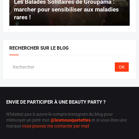
Les Balades Solidaires de Groupama :
marcher pour sensibiliser aux maladies
rares !
RECHERCHER SUR LE BLOG
ENVIE DE PARTICIPER À UNE BEAUTY PARTY ?
N'hésitez pas à suivre le compte instagram du blog pour
m'envoyer un petit mot
@lesmousquetettes
et si vous êtes une
marque
vous pouvez me contacter par mail