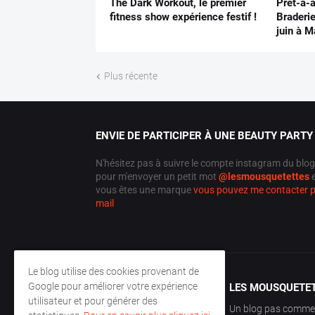
The Dark Workout, le premier
Prêt-à-a
fitness show expérience festif !
Braderi
juin à Ma
Plus récente
ENVIE DE PARTICIPER À UNE BEAUTY PARTY 
N'hésitez pas à suivre le compte instagram du blog
pour m'envoyer un petit mot
@lesmousquetettes
e
vous êtes une marque
vous pouvez me contacter 
mail
Le blog utilise des cookies provenant de
Google pour améliorer votre expérience
LES MOUSQUETETT
utilisateur et pour générer des
Un blog pas comme le