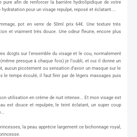
 pure afin de renforcer la barrière hydrolipidique de votre
hydratation pour un visage repulpé, reposé et éclatant....
mage, pot en verre de 50ml prix 64€. Une texture très
tion et vraiment très douce. Une odeur fleurie, encore plus
des doigts sur l'ensemble du visage et le cou, normalement
 (même presque à chaque fois) je l'oubli, et oui il donne un
ant, aucun picotement ou sensation d'avoir un masque sur le
is le temps écoulé, il faut finir par de légers massages puis
n utilisation en crème de nuit intense... Et mon visage est
peau est douce et repulpée, le teint éclatant, un super coup
...
princesses, la peau apprécie largement ce bichonnage royal,
princesse.