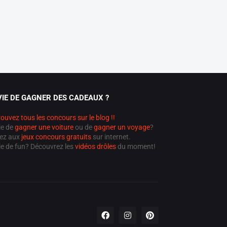
IE DE GAGNER DES CADEAUX ?
ouvez tous les concours sur le blog !!
ie de
gagner une voiture
ou de
gagner un voyage
?
ez aux
jeux concours gratuits
sur internet.
ie de fun? Découvrez les
vidéos drôles
du moment!