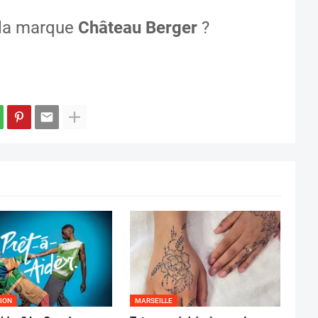
 la marque
Château Berger
?
ION
MARSEILLE