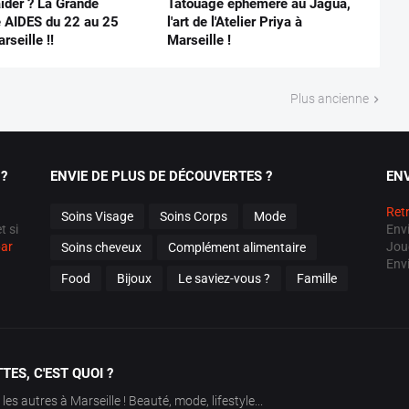
ider ? La Grande
Tatouage éphémère au Jagua,
e AIDES du 22 au 25
l'art de l'Atelier Priya à
rseille !!
Marseille !
Plus ancienne
?
ENVIE DE PLUS DE DÉCOUVERTES ?
ENV
Retr
Soins Visage
Soins Corps
Mode
t si
Env
par
Jou
Soins cheveux
Complément alimentaire
Env
Food
Bijoux
Le saviez-vous ?
Famille
ES, C'EST QUOI ?
s autres à Marseille ! Beauté, mode, lifestyle...