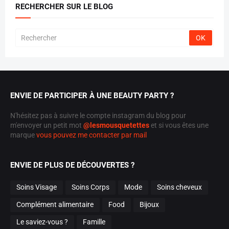
RECHERCHER SUR LE BLOG
ENVIE DE PARTICIPER À UNE BEAUTY PARTY ?
N'hésitez pas à suivre le compte instagram du blog pour
m'envoyer un petit mot
@lesmousquetettes
et si vous êtes une
marque
vous pouvez me contacter par mail
ENVIE DE PLUS DE DÉCOUVERTES ?
Soins Visage
Soins Corps
Mode
Soins cheveux
Complément alimentaire
Food
Bijoux
Le saviez-vous ?
Famille