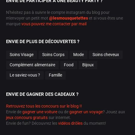
ENVIE DE PARTICIPER À UNE BEAUTY PARTY ?
N'hésitez pas à suivre le compte instagram du blog pour
m'envoyer un petit mot
@lesmousquetettes
et si vous êtes une
marque
vous pouvez me contacter par mail
ENVIE DE PLUS DE DÉCOUVERTES ?
Soins Visage
Soins Corps
Mode
Soins cheveux
Complément alimentaire
Food
Bijoux
Le saviez-vous ?
Famille
ENVIE DE GAGNER DES CADEAUX ?
Retrouvez tous les concours sur le blog !!
Envie de
gagner une voiture
ou de
gagner un voyage
? Jouez aux
jeux concours gratuits
sur internet.
Envie de fun? Découvrez les
vidéos drôles
du moment!