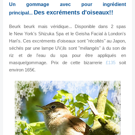
Un gommage avec pour ingrédient
Des excréments d'oiseaux!!
principal...
Beurk beurk mais
véridique
... Disponible dans 2 spas
le
New York's Shizuka Spa
et le
Geisha Facial
à London's
Hari's. Ces excréments d'oiseaux sont "récoltés" au
Japon
,
séchés par une lampe UV,ils sont "
mélangés
" à du son de
riz et de l'eau du spa pour être appliqués en
masque/gommage. Prix de cette bizarrerie
£135
soit
environ 165€.