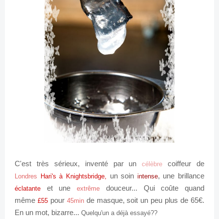
C'est très sérieux, inventé par un
coiffeur de
célèbre
un soin
, une brillance
Londres
Hari's à Knightsbridge,
intense
et une
douceur... Qui coûte quand
éclatante
extrême
même
pour
de masque, soit un peu plus de 65€.
£
55
45min
En un mot, bizarre...
Quelqu'un a déjà essayé??